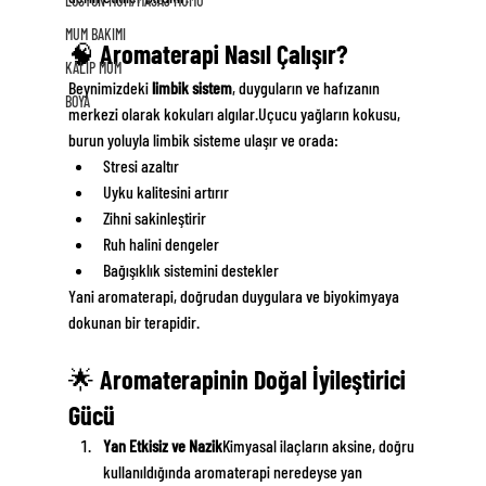
LOSYON MUM/MASAJ MUMU
MUM BAKIMI
🧠 Aromaterapi Nasıl Çalışır?
KALIP MUM
Beynimizdeki 
limbik sistem
, duyguların ve hafızanın 
BOYA
merkezi olarak kokuları algılar.Uçucu yağların kokusu, 
burun yoluyla limbik sisteme ulaşır ve orada:
Stresi azaltır
Uyku kalitesini artırır
Zihni sakinleştirir
Ruh halini dengeler
Bağışıklık sistemini destekler
Yani aromaterapi, doğrudan duygulara ve biyokimyaya 
dokunan bir terapidir.
🌟 Aromaterapinin Doğal İyileştirici 
Gücü
Yan Etkisiz ve Nazik
Kimyasal ilaçların aksine, doğru 
kullanıldığında aromaterapi neredeyse yan 