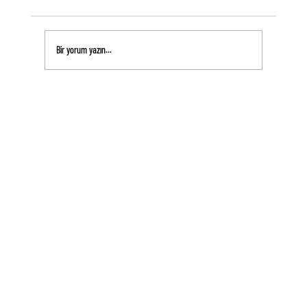
Bir yorum yazın...
Bu Teknikle Ruhunu ve Bedenini Dengele!