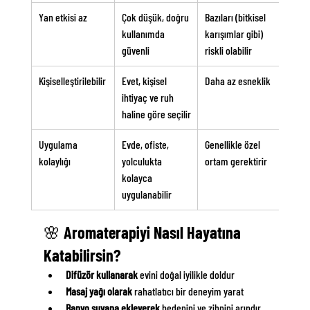
Yan etkisi az
Çok düşük, doğru 
Bazıları (bitkisel 
kullanımda 
karışımlar gibi) 
güvenli
riskli olabilir
Kişiselleştirilebilir
Evet, kişisel 
Daha az esneklik
ihtiyaç ve ruh 
haline göre seçilir
Uygulama 
Evde, ofiste, 
Genellikle özel 
kolaylığı
yolculukta 
ortam gerektirir
kolayca 
uygulanabilir
🌸 Aromaterapiyi Nasıl Hayatına 
Katabilirsin?
Difüzör kullanarak
 evini doğal iyilikle doldur
Masaj yağı olarak
 rahatlatıcı bir deneyim yarat
Banyo suyana ekleyerek
 bedenini ve zihnini arındır