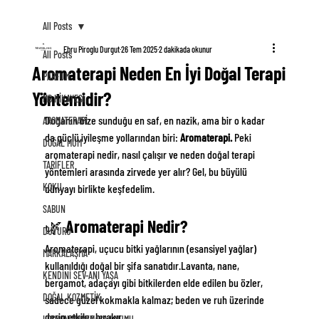
All Posts
Ebru Piroglu Durgut
26 Tem 2025
2 dakikada okunur
All Posts
Aromaterapi Neden En İyi Doğal Terapi
PARFÜM
Yöntemidir?
MB HİKAYESİ
Doğanın bize sunduğu en saf, en nazik, ama bir o kadar 
AROMATERAPİ
da güçlü iyileşme yollarından biri: 
Aromaterapi. 
Peki 
DOĞAL MUM
aromaterapi nedir, nasıl çalışır ve neden doğal terapi 
TARİFLER
yöntemleri arasında zirvede yer alır? Gel, bu büyülü 
KOKU
dünyayı birlikte keşfedelim.
SABUN
🌿 Aromaterapi Nedir?
DUYURU
Aromaterapi, uçucu bitki yağlarının (esansiyel yağlar) 
MARKALAŞMA
kullanıldığı doğal bir şifa sanatıdır.Lavanta, nane, 
KENDİNİ SEV-ANI YAŞA
bergamot, adaçayı gibi bitkilerden elde edilen bu özler, 
DOĞAL KOZMETİK
sadece güzel kokmakla kalmaz; beden ve ruh üzerinde 
derin etkiler bırakır.