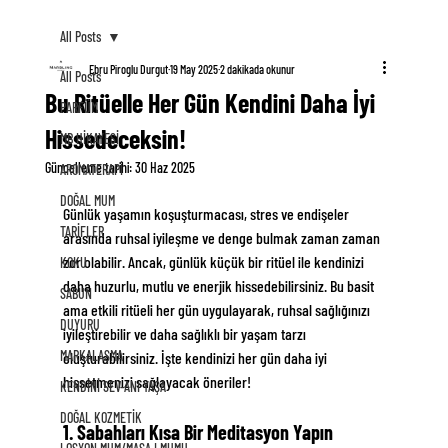
All Posts
Ebru Piroglu Durgut
19 May 2025
2 dakikada okunur
All Posts
Bu Ritüelle Her Gün Kendini Daha İyi
PARFÜM
Hissedeceksin!
MB HİKAYESİ
Güncelleme tarihi:
30 Haz 2025
AROMATERAPİ
DOĞAL MUM
Günlük yaşamın koşuşturmacası, stres ve endişeler 
TARİFLER
arasında ruhsal iyileşme ve denge bulmak zaman zaman 
zor olabilir. Ancak, günlük küçük bir ritüel ile kendinizi 
KOKU
daha huzurlu, mutlu ve enerjik hissedebilirsiniz. Bu basit 
SABUN
ama etkili ritüeli her gün uygulayarak, ruhsal sağlığınızı 
DUYURU
iyileştirebilir ve daha sağlıklı bir yaşam tarzı 
MARKALAŞMA
oluşturabilirsiniz. İşte kendinizi her gün daha iyi 
hissetmenizi sağlayacak öneriler!
KENDİNİ SEV-ANI YAŞA
DOĞAL KOZMETİK
1. Sabahları Kısa Bir Meditasyon Yapın