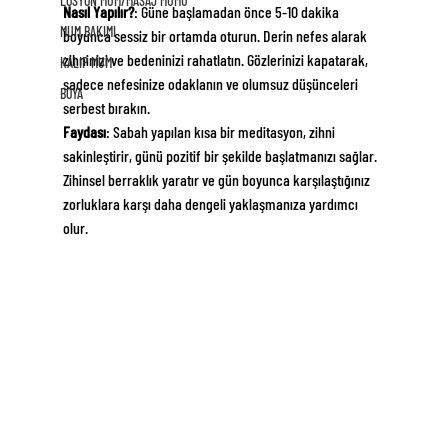
LOSYON MUM/MASAJ MUMU
Nasıl Yapılır?
: Güne başlamadan önce 5-10 dakika 
MUM BAKIMI
boyunca sessiz bir ortamda oturun. Derin nefes alarak 
zihninizi ve bedeninizi rahatlatın. Gözlerinizi kapatarak, 
KALIP MUM
sadece nefesinize odaklanın ve olumsuz düşünceleri 
BOYA
serbest bırakın.
Faydası
: Sabah yapılan kısa bir meditasyon, zihni 
sakinleştirir, günü pozitif bir şekilde başlatmanızı sağlar. 
Zihinsel berraklık yaratır ve gün boyunca karşılaştığınız 
zorluklara karşı daha dengeli yaklaşmanıza yardımcı 
olur.