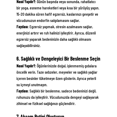
Nasıl Yapılır?
: Günün başında veya sonunda, rahatlatıcı 
bir yoga, esneme hareketleri veya kısa bir yürüyüş yapın. 
15-20 dakika süren hafif egzersiz, kaslarınızı gevşetir ve 
vücudunuzun endorfin salgılamasını sağlar.
Faydası
: Egzersiz yapmak, stresin azalmasını sağlar, 
enerjinizi artırır ve ruh halinizi iyileştirir. Ayrıca, düzenli 
egzersiz yaparak bedeninizin daha sağlıklı olmasını 
sağlayabilirsiniz.
6. Sağlıklı ve Dengeleyici Bir Beslenme Seçin
Nasıl Yapılır?
: Öğünlerinizde doğal, işlenmemiş gıdalara 
öncelik verin. Taze sebzeler, meyveler ve sağlıklı yağlar 
içeren besinler tüketmeye özen gösterin. Ayrıca yeterli 
su içmeyi unutmayın.
Faydası
: Sağlıklı bir beslenme, sadece bedeninizi değil, 
ruhunuzu da iyileştirir. Vücudunuzda dengeyi sağlayarak 
zihinsel ve fiziksel sağlığınızı güçlendirir.
7. Akşam Rutini Oluşturun