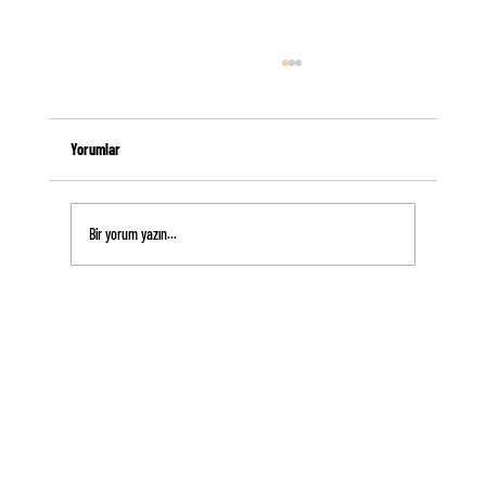
Yorumlar
Bir yorum yazın...
Huzurlu Bir Gün Geçirmek İçin Bu Ritüeli Yap!