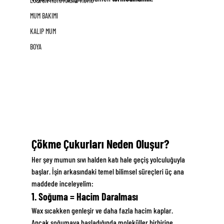
LOSYON MUM/MASAJ MUMU
MUM BAKIMI
KALIP MUM
BOYA
Çökme Çukurları Neden Oluşur?
Her şey mumun sıvı halden katı hale geçiş yolculuğuyla 
başlar. İşin arkasındaki temel bilimsel süreçleri üç ana 
maddede inceleyelim:
1. Soğuma = Hacim Daralması
Wax sıcakken genleşir ve daha fazla hacim kaplar. 
Ancak soğumaya başladığında moleküller birbirine 