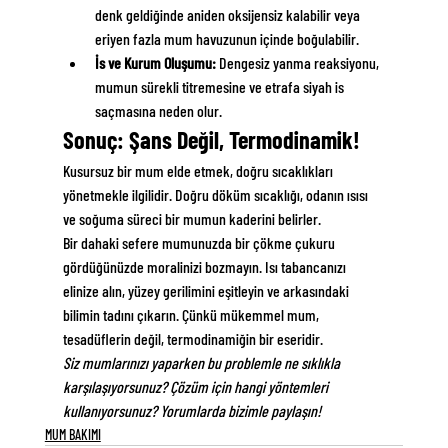
denk geldiğinde aniden oksijensiz kalabilir veya 
eriyen fazla mum havuzunun içinde boğulabilir.
İs ve Kurum Oluşumu:
 Dengesiz yanma reaksiyonu, 
mumun sürekli titremesine ve etrafa siyah is 
saçmasına neden olur.
Sonuç: Şans Değil, Termodinamik!
Kusursuz bir mum elde etmek, doğru sıcaklıkları 
yönetmekle ilgilidir. Doğru döküm sıcaklığı, odanın ısısı 
ve soğuma süreci bir mumun kaderini belirler.
Bir dahaki sefere mumunuzda bir çökme çukuru 
gördüğünüzde moralinizi bozmayın. Isı tabancanızı 
elinize alın, yüzey gerilimini eşitleyin ve arkasındaki 
bilimin tadını çıkarın. Çünkü mükemmel mum, 
tesadüflerin değil, termodinamiğin bir eseridir.
Siz mumlarınızı yaparken bu problemle ne sıklıkla 
karşılaşıyorsunuz? Çözüm için hangi yöntemleri 
kullanıyorsunuz? Yorumlarda bizimle paylaşın!
MUM BAKIMI