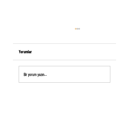
Yorumlar
Bir yorum yazın...
Mumların Üzerindeki Gizli Pus: Frosting Nedir ve
Neden Doğallığın Kanıtıdır?