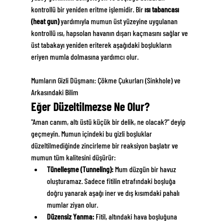
kontrollü bir yeniden eritme işlemidir. Bir 
ısı tabancası 
(heat gun)
 yardımıyla mumun üst yüzeyine uygulanan 
kontrollü ısı, hapsolan havanın dışarı kaçmasını sağlar ve 
üst tabakayı yeniden eriterek aşağıdaki boşlukların 
eriyen mumla dolmasına yardımcı olur.
Mumların Gizli Düşmanı: Çökme Çukurları (Sinkhole) ve 
Arkasındaki Bilim
Eğer Düzeltilmezse Ne Olur?
"Aman canım, altı üstü küçük bir delik, ne olacak?" deyip 
geçmeyin. Mumun içindeki bu gizli boşluklar 
düzeltilmediğinde zincirleme bir reaksiyon başlatır ve 
mumun tüm kalitesini düşürür:
Tünelleşme (Tunneling):
 Mum düzgün bir havuz 
oluşturamaz. Sadece fitilin etrafındaki boşluğa 
doğru yanarak aşağı iner ve dış kısımdaki pahalı 
mumlar ziyan olur.
Düzensiz Yanma:
 Fitil, altındaki hava boşluğuna 