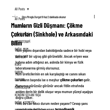
All Posts
Ebru Piroglu Durgut
9 Haz
2 dakikada okunur
All Posts
Mumların Gizli Düşmanı: Çökme
PARFÜM
Çukurları (Sinkhole) ve Arkasındaki
MB HİKAYESİ
Bilim
AROMATERAPİ
DOĞAL MUM
Mum yapımı dışarıdan bakıldığında sadece bir hobi veya 
dekoratif bir uğraş gibi görünebilir. Ancak eriyen wax 
TARİFLER
kabına adım attığınız an, aslında bir kimya ve fizik 
KOKU
laboratuvarına girmiş olursunuz.
SABUN
Mum üreticilerinin en sık karşılaştığı ve canını sıkan 
sorunların başında ise o meşhur 
çökme çukurları 
gelir. 
DUYURU
Mumunuz pürüzsüz görünür ancak fitilin etrafında 
MARKALAŞMA
aniden derin bir delik oluşur veya mumun yüzeyi aşağıya 
KENDİNİ SEV-ANI YAŞA
doğru çöker.
DOĞAL KOZMETİK
Peki, bu can sıkıcı durum neden yaşanır? Cevap şans 
veya tahmin değil; tamamen 
termodinamik
.