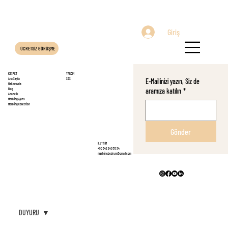
Giriş
ÜCRETSİZ GÖRÜŞME
KEŞFET
YARDIM
Ana Sayfa
SSS
E-Mailinizi yazın, Siz de
Hakkımızda
aramıza katılın
*
Blog
Abonelik
Marbling Ajans
Marbling Collection
Gönder
İLETİŞİM
+90 542 240 55 34
marblingbodrum@gmail.com
DUYURU