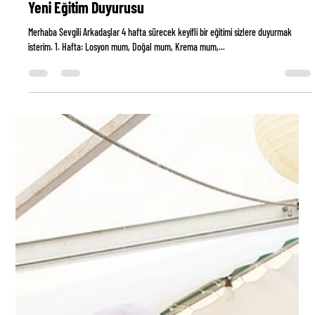
Ebru Piroglu Durgut
24 Kas 2024
1 dakikada okunur
Yeni Eğitim Duyurusu
Merhaba Sevgili Arkadaşlar 4 hafta sürecek keyifli bir eğitimi sizlere duyurmak
isterim. 1. Hafta: Losyon mum, Doğal mum, Krema mum,...