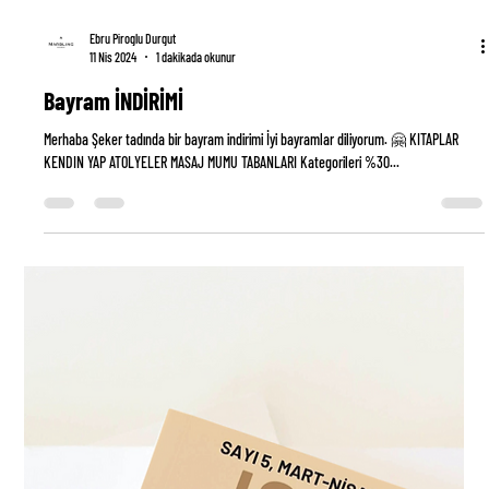
Ebru Piroglu Durgut
11 Nis 2024
1 dakikada okunur
Bayram İNDİRİMİ
Merhaba Şeker tadında bir bayram indirimi İyi bayramlar diliyorum. 🤗 KITAPLAR
KENDIN YAP ATOLYELER MASAJ MUMU TABANLARI Kategorileri %30...