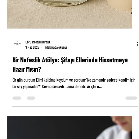
Ebru Piroglu Durgut
9 Haz 2025
1 dakikada okunur
Bir Nefeslik Atölye: Şifayı Ellerinde Hissetmeye
Hazır Mısın?
Bir gün durdum.Elimi kalbime koydum ve sordum:“Ne zamandır sadece kendim için
bir şey yapmadım?” Cevap sessizdi… ama derindi. Ve işte o...