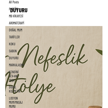
All Posts
DUYURU
PARFÜM
MB HİKAYESİ
AROMATERAPİ
DOĞAL MUM
TARİFLER
KOKU
SABUN
DUYURU
MARKALAŞMA
KENDİNİ
SEV-ANI
YAŞA
DOĞAL
KOZMETİK
LOSYON
MUM/MASAJ
MUMU