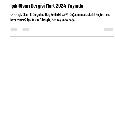
Ebru Piroglu Durgut
29 Şub 2024
1 dakikada okunur
Işık Olsun Dergisi Mart 2024 Yayında
🌿✨ Işık Olsun E-Dergisi'ne Hoş Geldiniz! 📖🌸 Doğanın mucizelerini keşfetmeye
hazır mısınız? Işık Olsun E-Dergisi, her sayısında doğal...