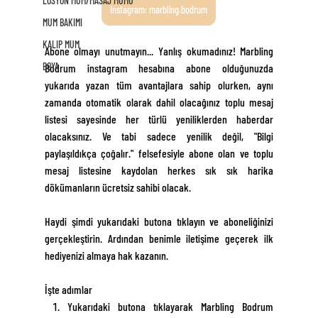
LOSYON MUM/MASAJ MUMU
Instagram: marbling.bodrum
MUM BAKIMI
KALIP MUM
Abone olmayı unutmayın... Yanlış okumadınız! Marbling 
BOYA
Bodrum instagram hesabına abone olduğunuzda 
yukarıda yazan tüm avantajlara sahip olurken, aynı 
zamanda otomatik olarak dahil olacağınız toplu mesaj 
listesi sayesinde her türlü yeniliklerden haberdar 
olacaksınız. Ve tabi sadece yenilik değil, "Bilgi 
paylaşıldıkça çoğalır." felsefesiyle abone olan ve toplu 
mesaj listesine kaydolan herkes sık sık harika 
dökümanların ücretsiz sahibi olacak. 
Haydi şimdi yukarıdaki butona tıklayın ve aboneliğinizi 
gerçekleştirin. Ardından benimle iletişime geçerek ilk 
hediyenizi almaya hak kazanın. 
İşte adımlar
Yukarıdaki butona tıklayarak Marbling Bodrum 