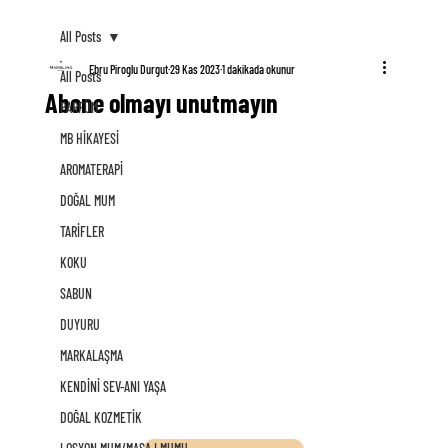
All Posts
Ebru Piroglu Durgut
29 Kas 2023
1 dakikada okunur
All Posts
Abone olmayı unutmayın
PARFÜM
MB HİKAYESİ
AROMATERAPİ
DOĞAL MUM
TARİFLER
KOKU
SABUN
DUYURU
MARKALAŞMA
KENDİNİ SEV-ANI YAŞA
DOĞAL KOZMETİK