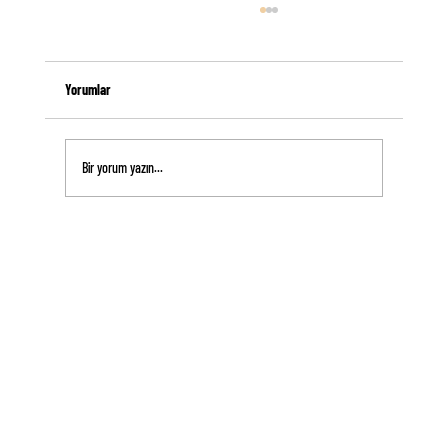
Yorumlar
Bir yorum yazın...
Kendi Yollarını Çizen Kadınların Zaferi: Kendi
Yıldızlarının İzinde