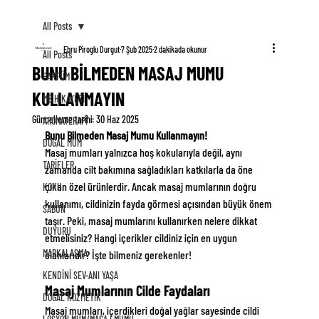
All Posts
Ebru Piroglu Durgut
7 Şub 2025
2 dakikada okunur
All Posts
BUNU BİLMEDEN MASAJ MUMU
PARFÜM
KULLANMAYIN
MB HİKAYESİ
Güncelleme tarihi:
30 Haz 2025
AROMATERAPİ
Bunu Bilmeden Masaj Mumu Kullanmayın!
DOĞAL MUM
Masaj mumları yalnızca hoş kokularıyla değil, aynı 
TARİFLER
zamanda cilt bakımına sağladıkları katkılarla da öne 
çıkan özel ürünlerdir. Ancak masaj mumlarının doğru 
KOKU
kullanımı, cildinizin fayda görmesi açısından büyük önem 
SABUN
taşır. Peki, masaj mumlarını kullanırken nelere dikkat 
DUYURU
etmelisiniz? Hangi içerikler cildiniz için en uygun 
MARKALAŞMA
olanlarıdır? İşte bilmeniz gerekenler!
KENDİNİ SEV-ANI YAŞA
Masaj Mumlarının Cilde Faydaları
DOĞAL KOZMETİK
Masaj mumları, içerdikleri doğal yağlar sayesinde cildi 