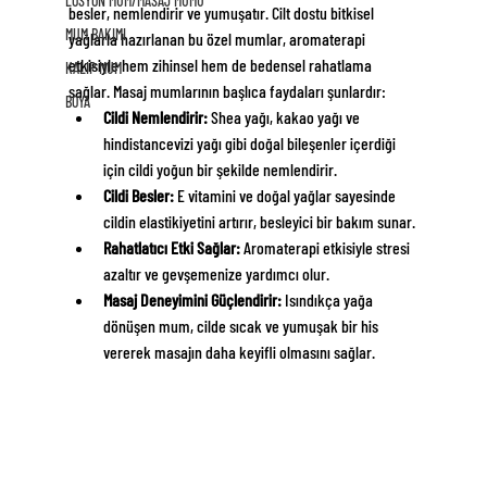
LOSYON MUM/MASAJ MUMU
besler, nemlendirir ve yumuşatır. Cilt dostu bitkisel 
MUM BAKIMI
yağlarla hazırlanan bu özel mumlar, aromaterapi 
etkisiyle hem zihinsel hem de bedensel rahatlama 
KALIP MUM
sağlar. Masaj mumlarının başlıca faydaları şunlardır:
BOYA
Cildi Nemlendirir:
 Shea yağı, kakao yağı ve 
hindistancevizi yağı gibi doğal bileşenler içerdiği 
için cildi yoğun bir şekilde nemlendirir.
Cildi Besler:
 E vitamini ve doğal yağlar sayesinde 
cildin elastikiyetini artırır, besleyici bir bakım sunar.
Rahatlatıcı Etki Sağlar:
 Aromaterapi etkisiyle stresi 
azaltır ve gevşemenize yardımcı olur.
Masaj Deneyimini Güçlendirir:
 Isındıkça yağa 
dönüşen mum, cilde sıcak ve yumuşak bir his 
vererek masajın daha keyifli olmasını sağlar.