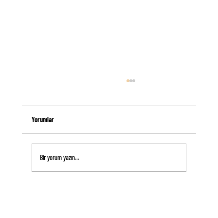
Yorumlar
Bir yorum yazın...
Masaj Mumlarını Kullanmanın Doğru ve Yanlış Yolları